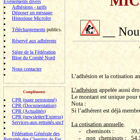
MIC
Evènements divers
Adhésions - tarifs
Déposer un message
Historique Microfer
__ Nouv
Téléchargements
publics.
Réservé aux adhérents
Siège de la Fédération
Blog du Comité Nord
Nous contacter
L’adhésion et la cotisation an
L’adhésion
appelée aussi droi
Compléments
Le montant est unique pour t
CPR (page pensionné)
Nota :
CPR (Documentation)
Si l’adhérent est déjà membre
CPR (Actualités)
CPR (newsletter/Express)
Services-aux-retraités.sncf
La cotisation annuelle
.
-
cheminots :
39,
Fédération Générale des
-
non
cheminots :
54,
Retraités des Chemins de Fer