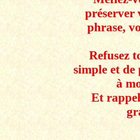
préserver 
phrase, v
Refusez to
simple et de 
à mo
Et rappe
gr