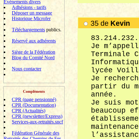
Evènements divers
Adhésions - tarifs
Déposer un message
Historique Microfer
35 de
Kevin k
Téléchargements
publics.
83.214.232.
Réservé aux adhérents
Je m’appell
Siège de la Fédération
Terminale C
Blog du Comité Nord
Informatiqu
Nous contacter
lycée Voill
Je recherch
partir du m
Compléments
année.
CPR (page pensionné)
Je suis mot
CPR (Documentation)
beaucoup ef
CPR (Actualités)
CPR (newsletter/Express)
établisseme
Services-aux-retraités.sncf
maintenance
Fédération Générale des
l’assistanc
Retraités des Chemins de Fer