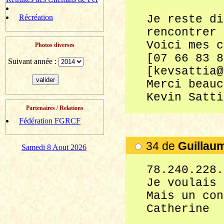
Récréation
Je reste di
rencontrer 
Voici mes c
Photos diverses
[07 66 83 8
Suivant année :
[kevsattia@
Merci beauc
Kevin Satti
Partenaires / Relations
Fédération FGRCF
34 de
Guillau
Samedi 8 Aout 2026
78.240.228.
Je voulais 
Mais un con
Catherine