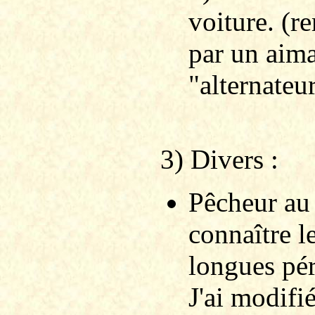
voiture. (r
par un aima
"alternateu
3) Divers :
Pêcheur au 
connaître l
longues pér
J'ai modifi