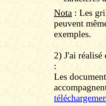
Nota
: Les gr
peuvent même 
exemples.
2) J'ai réalis
:
Les documents
accompagnent 
téléchargemen