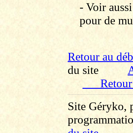
- Voir aus
pour de mul
R
etour au dé
du site
A
___R
etour
Site Géryko, 
programmati
du site