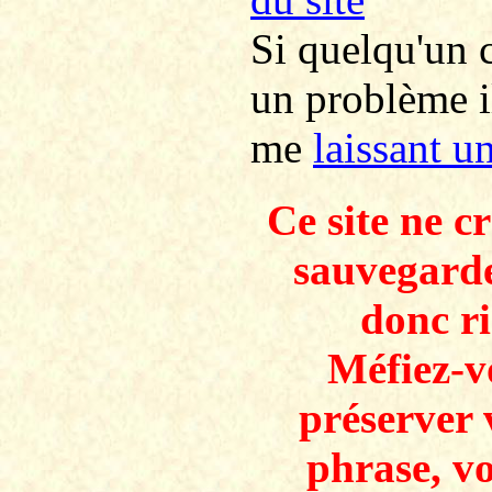
Si quelqu'un c
un problème i
me
laissant u
Ce site ne c
sauvegarde
donc ri
Méfiez-v
préserver 
phrase, v