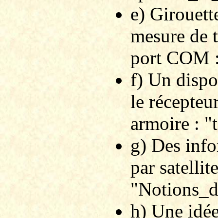
e) Girouett
mesure de 
port COM :
f) Un dispo
le récepteu
armoire : 
g) Des info
par satellite
"Notions_d
h) Une idée