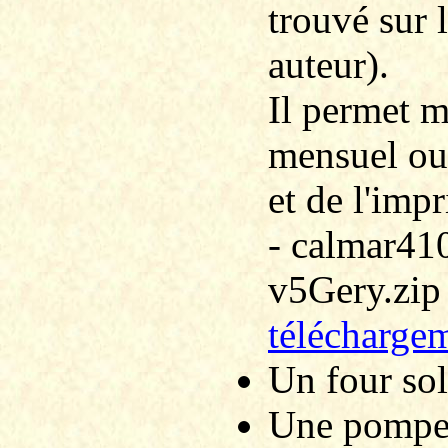
trouvé sur 
auteur).
Il permet m
mensuel ou
et de l'imp
- calmar41
v5Gery.zip 
télécharge
Un four sol
Une pompe 