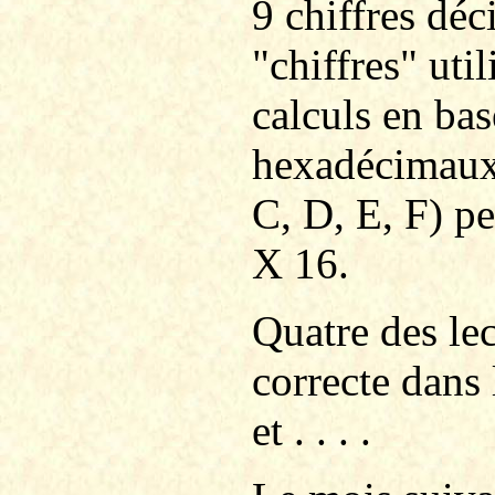
9 chiffres dé
"chiffres" uti
calculs en bas
hexadécimaux (
C, D, E, F) pe
X 16.
Quatre des le
correcte dans 
et . . . .