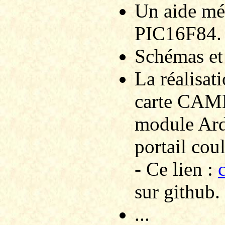
Un aide mé
PIC16F84.
Schémas et n
La réalisat
carte CAME
module Ar
portail coul
- Ce lien :
sur github.
...