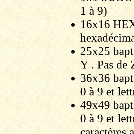
1 à 9)
16x16 HEX
hexadécima
25x25 bapt
Y . Pas de 
36x36 bap
0 à 9 et let
49x49 bap
0 à 9 et let
caractères 