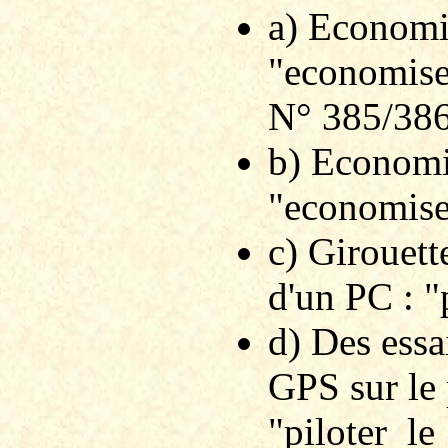
a) Economis
"economiseu
N° 385/386
b) Economis
"economise
c) Girouett
d'un PC : 
d) Des essa
GPS sur le 
"piloter_l