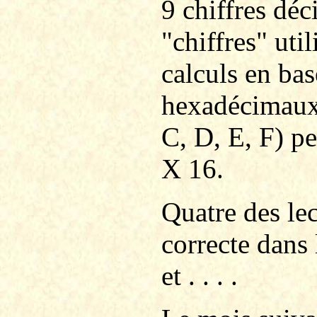
9 chiffres dé
"chiffres" uti
calculs en bas
hexadécimaux (
C, D, E, F) pe
X 16.
Quatre des le
correcte dans 
et . . . .