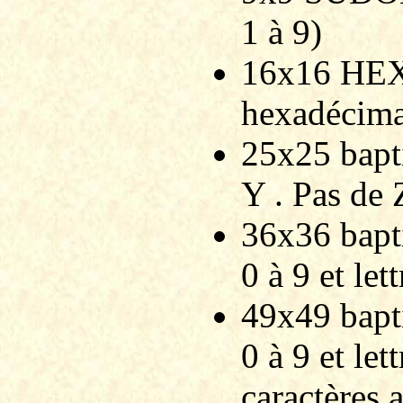
1 à 9)
16x16 HEX
hexadécima
25x25 bapt
Y . Pas de 
36x36 bap
0 à 9 et let
49x49 bap
0 à 9 et let
caractères 