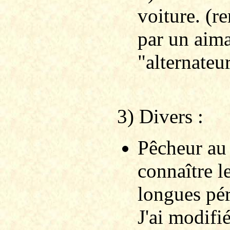
voiture. (r
par un aima
"alternateu
3) Divers :
Pêcheur au 
connaître l
longues pér
J'ai modifi