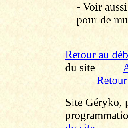
- Voir aus
pour de mul
R
etour au dé
du site
A
___R
etour
Site Géryko, 
programmati
du site