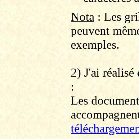
Nota
: Les gr
peuvent même 
exemples.
2) J'ai réalis
:
Les documents
accompagnent 
téléchargemen