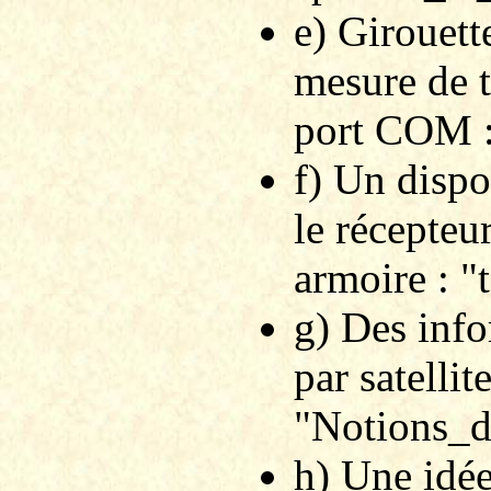
e) Girouett
mesure de 
port COM :
f) Un dispo
le récepteu
armoire : 
g) Des info
par satellite
"Notions_d
h) Une idée