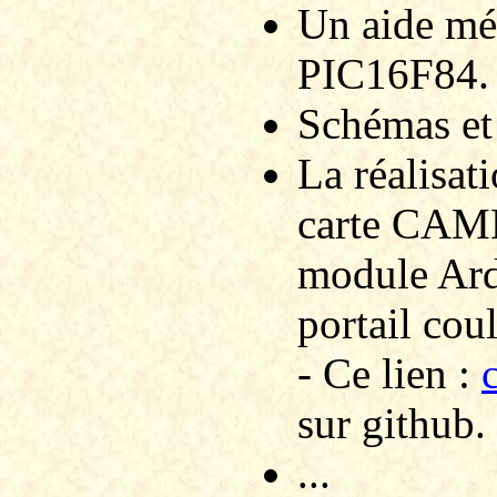
Un aide mé
PIC16F84.
Schémas et n
La réalisat
carte CAME
module Ar
portail coul
- Ce lien :
sur github.
...