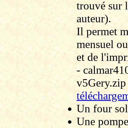
trouvé sur 
auteur).
Il permet m
mensuel ou
et de l'imp
- calmar41
v5Gery.zip 
télécharge
Un four sol
Une pompe 