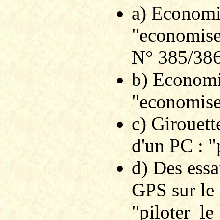
a) Economis
"economiseu
N° 385/386
b) Economis
"economise
c) Girouett
d'un PC : 
d) Des essa
GPS sur le 
"piloter_l