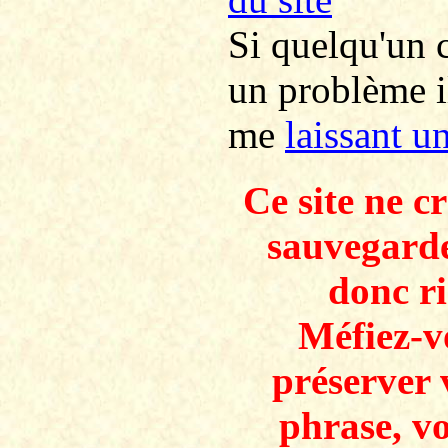
Si quelqu'un c
un problème i
me
laissant u
Ce site ne c
sauvegarde
donc ri
Méfiez-v
préserver 
phrase, v