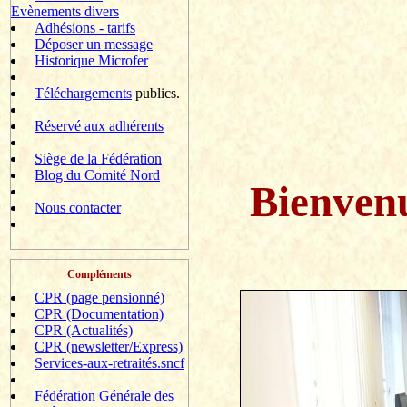
Evènements divers
Adhésions - tarifs
Déposer un message
Historique Microfer
Téléchargements
publics.
Réservé aux adhérents
Siège de la Fédération
Blog du Comité Nord
Bienven
Nous contacter
Compléments
CPR (page pensionné)
CPR (Documentation)
CPR (Actualités)
CPR (newsletter/Express)
Services-aux-retraités.sncf
Fédération Générale des