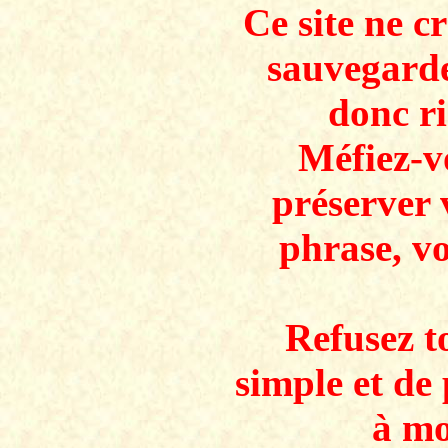
Ce site ne c
sauvegarde
donc ri
Méfiez-v
préserver 
phrase, v
Refusez to
simple et de 
à mo