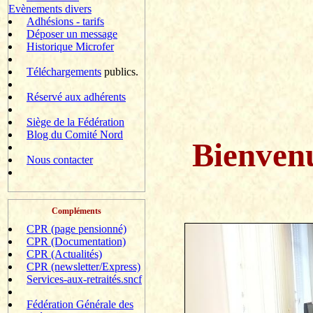
Evènements divers
Adhésions - tarifs
Déposer un message
Historique Microfer
Téléchargements
publics.
Réservé aux adhérents
Siège de la Fédération
Blog du Comité Nord
Bienven
Nous contacter
Compléments
CPR (page pensionné)
CPR (Documentation)
CPR (Actualités)
CPR (newsletter/Express)
Services-aux-retraités.sncf
Fédération Générale des