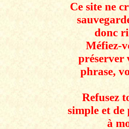
Ce site ne c
sauvegarde
donc ri
Méfiez-v
préserver 
phrase, v
Refusez to
simple et de 
à mo