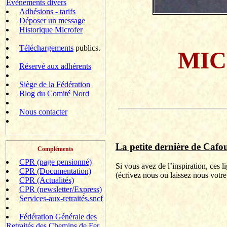
Evènements divers
Adhésions - tarifs
Déposer un message
Historique Microfer
Téléchargements
publics.
MIC
Réservé aux adhérents
Siège de la Fédération
Blog du Comité Nord
Nous contacter
La petite dernière de
Cafou
Compléments
CPR (page pensionné)
Si vous avez de l’inspiration, ces 
CPR (Documentation)
(
écrivez
nous ou laissez nous votre
CPR (Actualités)
CPR (newsletter/Express)
Services-aux-retraités.sncf
Fédération Générale des
Retraités des Chemins de Fer