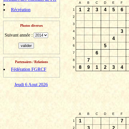
A
B
C
D
E
F
Récréation
1
2
3
4
5
6
1
2
3
Photos diverses
3
4
Suivant année :
4
5
5
6
6
7
7
8
Partenaires / Relations
8
9
1
2
3
4
9
Fédération FGRCF
Jeudi 6 Aout 2026
A
B
C
D
E
F
1
7
1
3
2
2