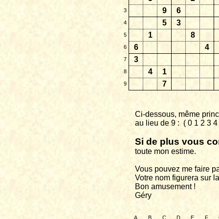
9
6
3
5
3
4
1
8
5
6
4
6
3
7
4
1
8
7
9
Ci-dessous, même princi
au
lieu de 9 :
( 0 1 2 3 
Si de plus vous co
toute
mon estime.
Vous pouvez me faire pa
Votre nom figurera sur la
Bon amusement !
Géry
A
B
C
D
E
F