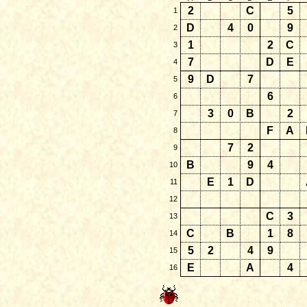
2
C
5
1
D
4
0
9
2
1
2
C
3
7
D
E
4
9
D
7
5
6
6
3
0
B
2
7
F
A
8
7
2
9
B
9
4
10
E
1
D
11
12
C
3
13
C
B
1
8
14
5
2
4
9
15
E
A
4
16