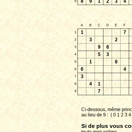
8
9
1
2
3
4
9
A
B
C
D
E
F
1
7
1
3
2
2
9
6
3
5
3
4
1
8
5
6
4
6
3
7
4
1
8
7
9
Ci-dessous, même princi
au
lieu de 9 :
( 0 1 2 3 
Si de plus vous co
toute
mon estime.