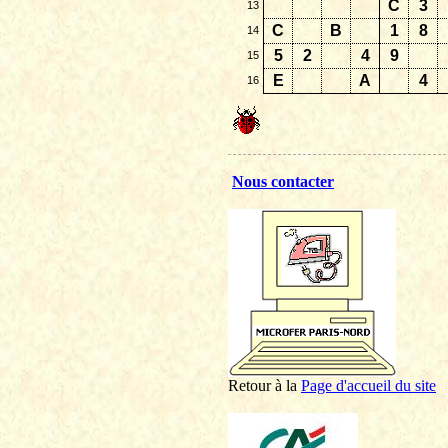
C
3
13
C
B
1
8
14
5
2
4
9
15
E
A
4
16
Nous contacter
Retour à la
P
age d'accueil du site