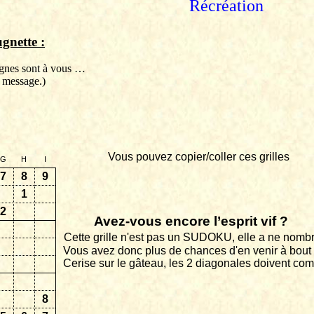
Récréation
gnette
:
lignes sont à vous …
 message.)
Vous pouvez copier/coller ces grilles
G
H
I
7
8
9
1
2
Avez-vous encore l’esprit vif ?
Cette grille n'est pas un SUDOKU, elle a ne nombr
Vous avez donc plus de chances d'en venir à bout 
Cerise sur le gâteau, les 2 diagonales doivent comp
8