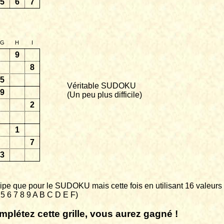
5
6
7
G
H
I
9
8
5
Véritable SUDOKU
9
(Un peu plus difficile)
2
1
7
3
pe que pour le SUDOKU mais cette fois en utilisant 16 valeurs
4 5 6 7 8 9 A B C D E F)
mplétez cette grille, vous aurez gagné !