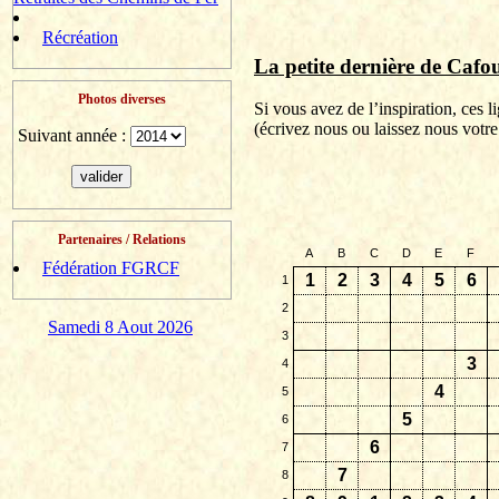
Récréation
La petite dernière de
Cafou
Photos diverses
Si vous avez de l’inspiration, ces 
(
écrivez
nous ou laissez nous votre
Suivant année :
Partenaires / Relations
A
B
C
D
E
F
Fédération FGRCF
1
2
3
4
5
6
1
2
Samedi 8 Aout 2026
3
3
4
4
5
5
6
6
7
7
8