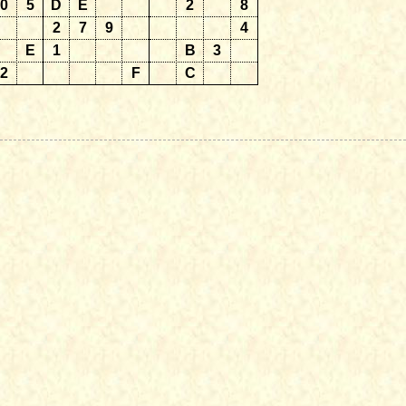
0
5
D
E
2
8
2
7
9
4
E
1
B
3
2
F
C