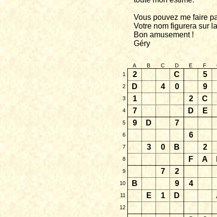
Vous pouvez me faire pa
Votre nom figurera sur la
Bon amusement !
Géry
A
B
C
D
E
F
2
C
5
1
D
4
0
9
2
1
2
C
3
7
D
E
4
9
D
7
5
6
6
3
0
B
2
7
F
A
8
7
2
9
B
9
4
10
E
1
D
11
12