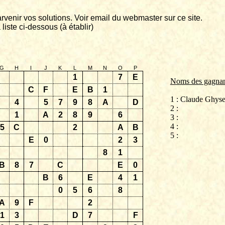
rvenir vos solutions. Voir email du
webmaster
sur ce site.
 liste ci-dessous (à établir)
G
H
I
J
K
L
M
N
O
P
1
7
E
Noms des gagnan
C
F
E
B
1
1 : Claude
Ghyse
4
5
7
9
8
A
D
2 :
1
A
2
8
9
6
3 :
4 :
5
C
2
A
B
5 :
E
0
2
3
8
1
B
8
7
C
E
0
B
6
E
4
1
0
5
6
8
A
9
F
2
1
3
D
7
F