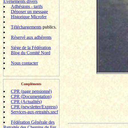
Evènements divers
Adhésions - tarifs
Déposer un message
Historique Microfer
Téléchargements
publics.
Réservé aux adhérents
Siège de la Fédération
Blog du Comité Nord
Nous contacter
Compléments
CPR (page pensionné)
CPR (Documentation)
CPR (Actualités)
CPR (newsletter/Express)
Services-aux-retraités.sncf
Fédération Générale des
Retraités des Chemins de Fer