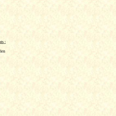
ts :
len