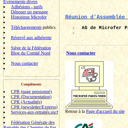
Evènements divers
Adhésions - tarifs
Déposer un message
Réunion d’Assemblée 
Historique Microfer
Téléchargements
publics.
-
AG de
Microfer
P
-
Réservé aux adhérents
Siège de la Fédération
Blog du Comité Nord
Nous contacter
Nous contacter
Compléments
CPR (page pensionné)
CPR (Documentation)
CPR (Actualités)
CPR (newsletter/Express)
Retour à la
P
age d'accueil du site
Services-aux-retraités.sncf
Fédération Générale des
Retraités des Chemins de Fer