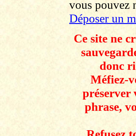
vous pouvez no
Déposer un m
Ce site ne c
sauvegarde
donc ri
Méfiez-v
préserver 
phrase, v
Refusez to