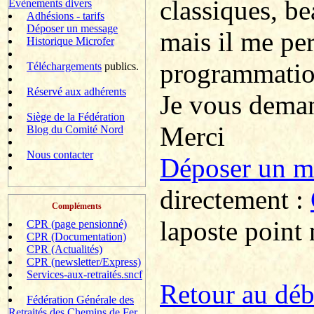
classiques, b
Evènements divers
Adhésions - tarifs
Déposer un message
mais il me pe
Historique Microfer
programmatio
Téléchargements
publics.
Réservé aux adhérents
Je vous deman
Siège de la Fédération
Merci
Blog du Comité Nord
Nous contacter
Déposer un 
directement :
Compléments
laposte point 
CPR (page pensionné)
CPR (Documentation)
CPR (Actualités)
CPR (newsletter/Express)
Services-aux-retraités.sncf
R
etour au dé
Fédération Générale des
Retraités des Chemins de Fer