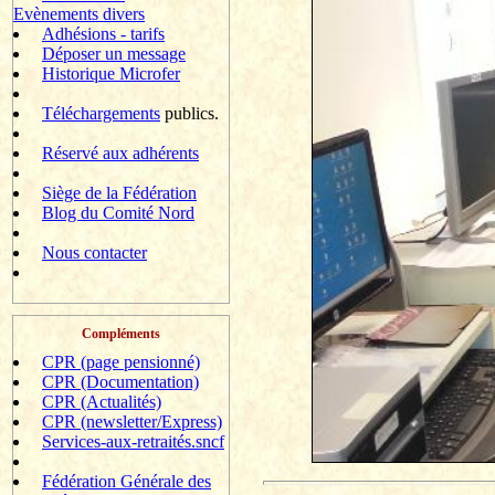
Evènements divers
Adhésions - tarifs
Déposer un message
Historique Microfer
Téléchargements
publics.
Réservé aux adhérents
Siège de la Fédération
Blog du Comité Nord
Nous contacter
Compléments
CPR (page pensionné)
CPR (Documentation)
CPR (Actualités)
CPR (newsletter/Express)
Services-aux-retraités.sncf
Fédération Générale des