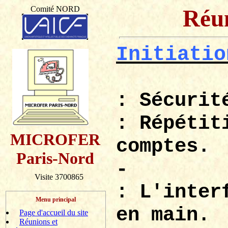
Comité NORD
Réun
Initiatio
: Sécurit
: Répétit
MICROFER
comptes.
Paris-Nord
-
Visite 3700865
: L'inter
Menu principal
en main.
Page d'accueil du site
Réunions et