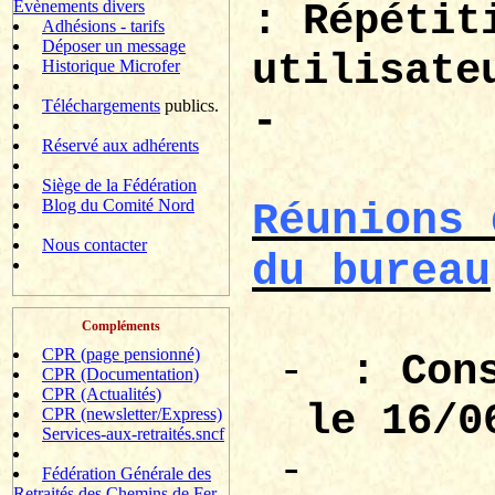
Evènements divers
: Répétit
Adhésions - tarifs
Déposer un message
utilisate
Historique Microfer
Téléchargements
publics.
-
Réservé aux adhérents
Siège de la Fédération
Blog du Comité Nord
Réunions 
Nous contacter
du bureau
Compléments
CPR (page pensionné)
-
: Con
CPR (Documentation)
CPR (Actualités)
le 16/0
CPR (newsletter/Express)
Services-aux-retraités.sncf
-
Fédération Générale des
Retraités des Chemins de Fer