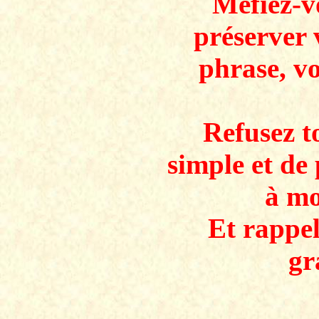
Méfiez-v
préserver 
phrase, v
Refusez to
simple et de 
à mo
Et rappe
gr